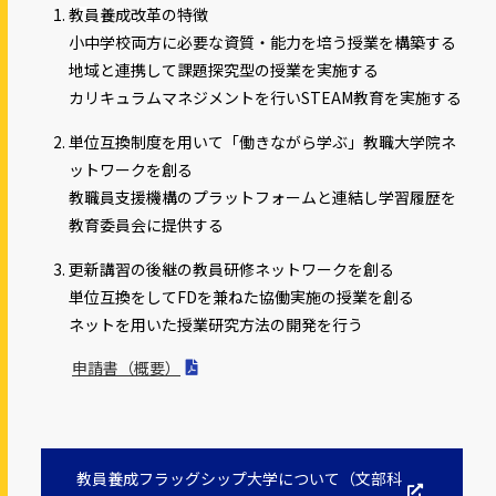
る
教員養成改革の特徴
小中学校両方に必要な資質・能力を培う授業を構築する
地域と連携して課題探究型の授業を実施する
カリキュラムマネジメントを行いSTEAM教育を実施する
単位互換制度を用いて「働きながら学ぶ」教職大学院ネ
ットワークを創る
教職員支援機構のプラットフォームと連結し学習履歴を
教育委員会に提供する
更新講習の後継の教員研修ネットワークを創る
単位互換をしてFDを兼ねた協働実施の授業を創る
ネットを用いた授業研究方法の開発を行う
申請書（概要）
教員養成フラッグシップ大学について（文部科