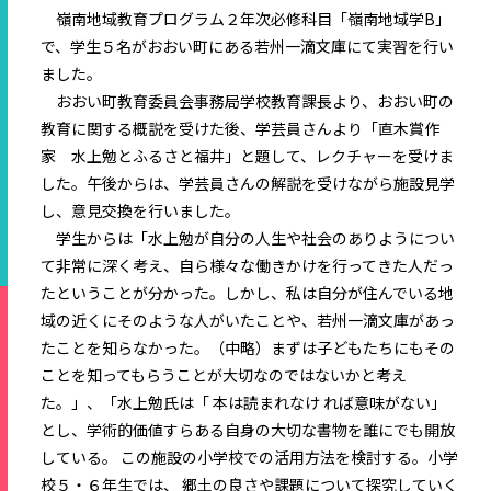
嶺南地域教育プログラム２年次必修科目「嶺南地域学B」
で、学生５名がおおい町にある若州一滴文庫にて実習を行い
ました。
おおい町教育委員会事務局学校教育課長より、おおい町の
教育に関する概説を受けた後、学芸員さんより「直木賞作
家 水上勉とふるさと福井」と題して、レクチャーを受けま
した。午後からは、学芸員さんの解説を受けながら施設見学
し、意見交換を行いました。
学生からは「水上勉が自分の人生や社会のありようについ
て非常に深く考え、自ら様々な働きかけを行ってきた人だっ
たということが分かった。しかし、私は自分が住んでいる地
域の近くにそのような人がいたことや、若州一滴文庫があっ
たことを知らなかった。（中略）まずは子どもたちにもその
ことを知ってもらうことが大切なのではないかと考え
た。」、「水上勉氏は「 本は読まれなけ れば意味がない」
とし、学術的価値すらある自身の大切な書物を誰にでも開放
している。 この施設の小学校での活用方法を検討する。小学
校５・６年生では、 郷土の良さや課題について探究していく