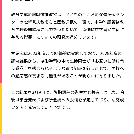
教育学部の藤岡徹准教授は、子どものこころの発達研究セン
ターの松﨑秀夫教授らと医教連携の一環で、本学附属義務教
育学校後期課程に協力をいただいて「協働探求学習が生徒に
与える影響」についての研究を進めています。
本研究は
2023
年度より継続的に実施しており、
2025
年度の
調査結果から、協働学習の中で生徒同士が「お互いに助け合
う感覚」を感じられるような取り組みを行うことで、学校へ
の適応感が高まる可能性があることが明らかになりました。
この結果を
3
月
9
日に、後期課程の先生方と共有しました。今
後は学会発表および学会誌への投稿を予定しており、研究成
果を広く発信していく予定です。