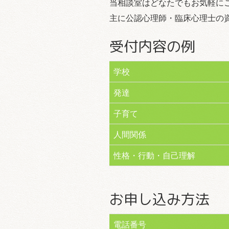
当相談室はどなたでもお気軽に
主に公認心理師・臨床心理士の
受付内容の例
学校
発達
子育て
人間関係
性格・行動・自己理解
お申し込み方法
電話番号