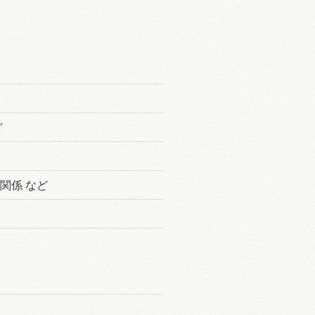
ど
関係 など