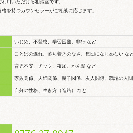
ご利用いただける相談室です。
資格を持つカウンセラーがご相談に応じます。
いじめ、不登校、学習困難、非行 など
ことばの遅れ、落ち着きのなさ、集団になじめない な
育児不安、チック、夜尿、かん黙 など
家族関係、夫婦関係、親子関係、友人関係、職場の人間
自分の性格、生き方（進路） など